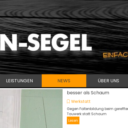
Menü überspringen
LEISTUNGEN
NEWS
ÜBER UNS
besser als Schaum
Werkstatt
Gegen Faltenbildung beim gereffte
Tauwerk statt Schaum
Lesen