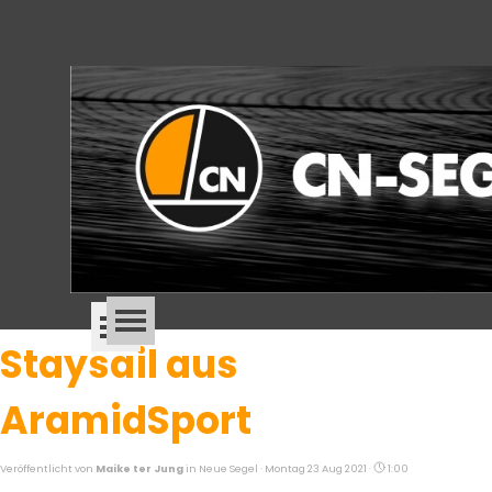
Direkt zum Seiteninhalt
Menü überspringen
Menü überspringen
Staysail aus
AramidSport
Veröffentlicht von
Maike ter Jung
in
Neue Segel
· Montag 23 Aug 2021 ·
1:00