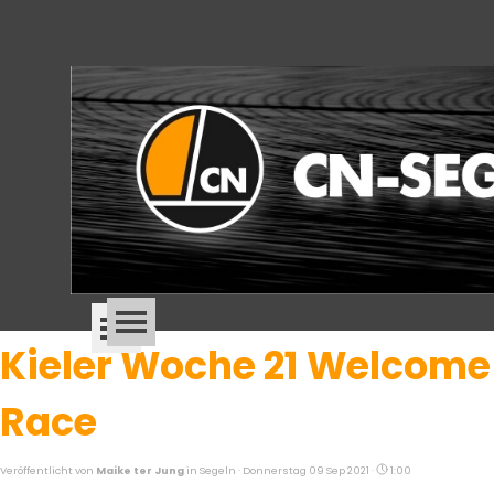
Direkt zum Seiteninhalt
Menü überspringen
Menü überspringen
Kieler Woche 21 Welcome
Race
Veröffentlicht von
Maike ter Jung
in
Segeln
· Donnerstag 09 Sep 2021 ·
1:00